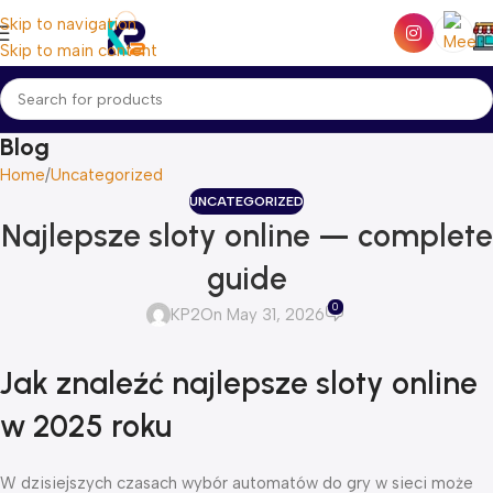
Skip to navigation
Skip to main content
Blog
Home
Uncategorized
UNCATEGORIZED
Najlepsze sloty online — complete
guide
0
KP2
On May 31, 2026
Jak znaleźć najlepsze sloty online
w 2025 roku
W dzisiejszych czasach wybór automatów do gry w sieci może