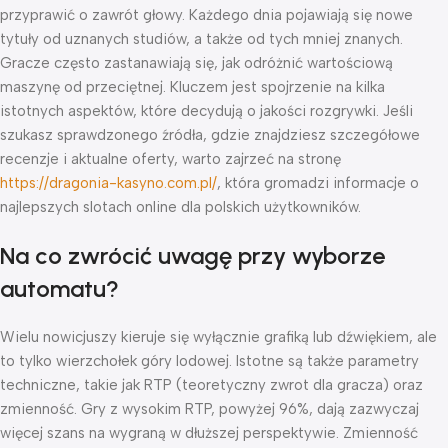
przyprawić o zawrót głowy. Każdego dnia pojawiają się nowe
tytuły od uznanych studiów, a także od tych mniej znanych.
Gracze często zastanawiają się, jak odróżnić wartościową
maszynę od przeciętnej. Kluczem jest spojrzenie na kilka
istotnych aspektów, które decydują o jakości rozgrywki. Jeśli
szukasz sprawdzonego źródła, gdzie znajdziesz szczegółowe
recenzje i aktualne oferty, warto zajrzeć na stronę
https://dragonia-kasyno.com.pl/
, która gromadzi informacje o
najlepszych slotach online dla polskich użytkowników.
Na co zwrócić uwagę przy wyborze
automatu?
Wielu nowicjuszy kieruje się wyłącznie grafiką lub dźwiękiem, ale
to tylko wierzchołek góry lodowej. Istotne są także parametry
techniczne, takie jak RTP (teoretyczny zwrot dla gracza) oraz
zmienność. Gry z wysokim RTP, powyżej 96%, dają zazwyczaj
więcej szans na wygraną w dłuższej perspektywie. Zmienność