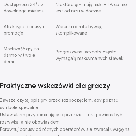
Dostępność 24/7 z
Niektóre gry mają niski RTP, co nie
dowolnego miejsca
jest od razu widoczne
Atrakcyjne bonusy i
Warunki obrotu bywają
promocje
skomplikowane
Możliwość gry za
Progresywne jackpoty często
darmo w trybie
wymagają maksymalnych stawek
demo
Praktyczne wskazówki dla graczy
Zawsze czytaj opis gry przed rozpoczęciem, aby poznać
symbole specjalne.
Ustaw alarm przypominający o przerwie – gra powinna być
rozrywką, a nie obowiązkiem.
Porównuj bonusy od różnych operatorów, ale zwracaj uwagę na