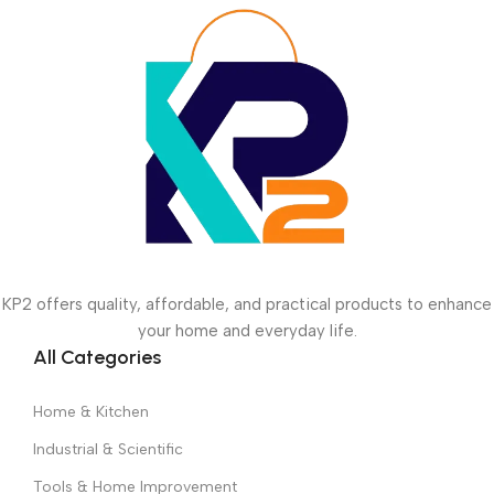
KP2 offers quality, affordable, and practical products to enhance
your home and everyday life.
All Categories
Home & Kitchen
Industrial & Scientific
Tools & Home Improvement