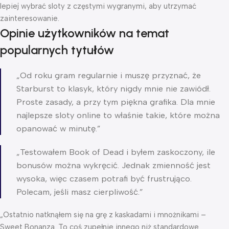
lepiej wybrać sloty z częstymi wygranymi, aby utrzymać
zainteresowanie.
Opinie użytkowników na temat
popularnych tytułów
„Od roku gram regularnie i muszę przyznać, że
Starburst to klasyk, który nigdy mnie nie zawiódł.
Proste zasady, a przy tym piękna grafika. Dla mnie
najlepsze sloty online to właśnie takie, które można
opanować w minutę.”
„Testowałem Book of Dead i byłem zaskoczony, ile
bonusów można wykręcić. Jednak zmienność jest
wysoka, więc czasem potrafi być frustrująco.
Polecam, jeśli masz cierpliwość.”
„Ostatnio natknąłem się na grę z kaskadami i mnożnikami –
Sweet Bonanza. To coś zupełnie innego niż standardowe